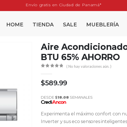
Envío gratis en Ciudad de Panamá*
HOME
TIENDA
SALE
MUEBLERÍA
Aire Acondicionado
BTU 65% AHORRO
( No hay valoraciones aún. )
0
out of 5
$
589.99
DESDE
$
18.08
SEMANALES
Experimenta el máximo confort con nu
Inverter y sus eco sensores inteligent