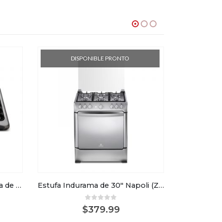
DISPONIBLE PRONTO
DI
Estufa empotrable Indurama de 24″
Estufa Indurama de 30″ Napoli (Zafiro)
0
out of 5
$
379.99