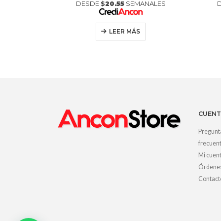
ANALES
DESDE
$
20.55
SEMANALES
LEER MÁS
CUENT
Pregunt
frecuen
Mi cuen
Órdene
Contact