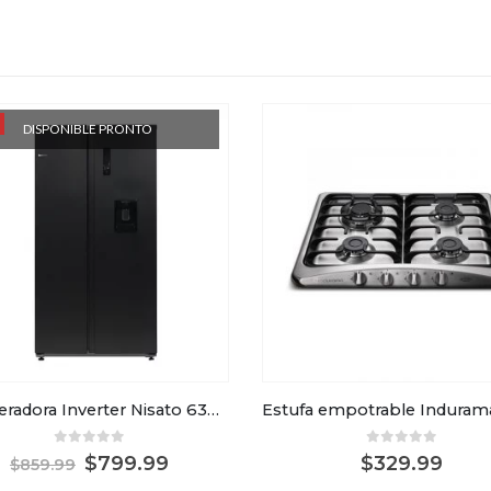
DISPONIBLE PRONTO
Refrigeradora Inverter Nisato 630ltr Acero Inoxidable Negro
0
out of 5
0
out of 5
$
799.99
$
329.99
$
859.99