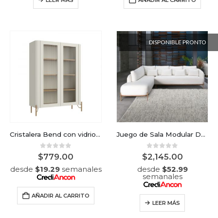
LEER MÁS
AÑADIR AL CARRITO
DISPONIBLE PRONTO
Cristalera Bend con vidrio corrugado
Juego de Sala Modular Dubai con chase long
0
out of 5
0
out of 5
$
779.00
$
2,145.00
desde
$
19.29
semanales
desde
$
52.99
semanales
AÑADIR AL CARRITO
LEER MÁS