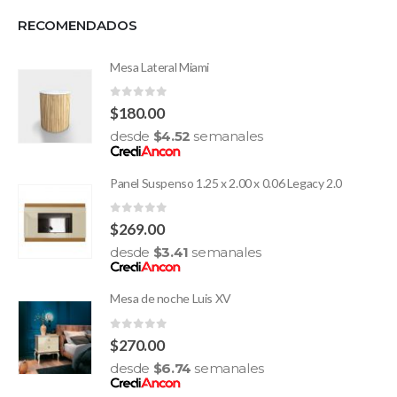
RECOMENDADOS
Mesa Lateral Miami
0
out of 5
$
180.00
desde
$
4.52
semanales
Panel Suspenso 1.25 x 2.00 x 0.06 Legacy 2.0
0
out of 5
$
269.00
desde
$
3.41
semanales
Mesa de noche Luis XV
0
out of 5
$
270.00
desde
$
6.74
semanales