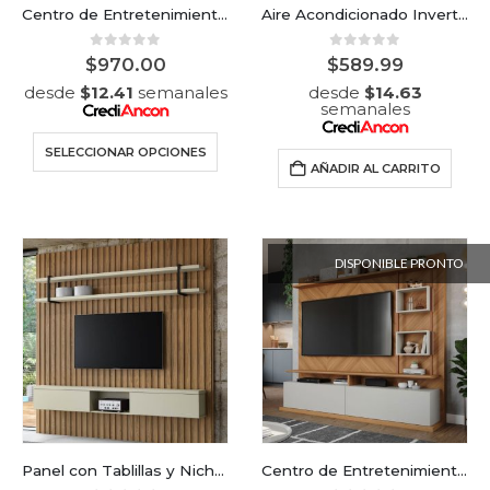
Centro de Entretenimiento Montane
Aire Acondicionado Inverter 9000 BTU 65% AHORRO
0
out of 5
0
out of 5
$
970.00
$
589.99
desde
$
12.41
semanales
desde
$
14.63
semanales
SELECCIONAR OPCIONES
AÑADIR AL CARRITO
DISPONIBLE PRONTO
Panel con Tablillas y Nicho Smart Ripado en Louro/ Luna
Centro de Entretenimiento Ipanema en Nature/ Off White