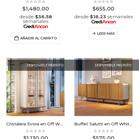
0
out of 5
0
out of 5
$
1,480.00
$
655.00
desde
$
36.58
desde
$
16.23
semanales
semanales
LEER MÁS
AÑADIR AL CARRITO
DISPONIBLE PRONTO
DISPONIBLE PRONTO
Cristalera Evora en Off White/ Cinamomo
Buffet Salutti en Off White/ Cinamono
0
out of 5
0
out of 5
$
1,130.00
$
575.00