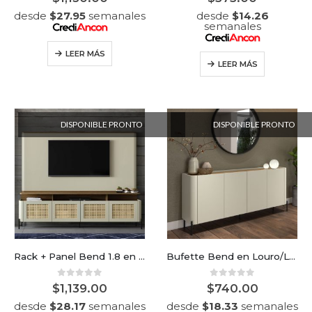
desde
$
27.95
semanales
desde
$
14.26
semanales
LEER MÁS
LEER MÁS
DISPONIBLE PRONTO
DISPONIBLE PRONTO
Rack + Panel Bend 1.8 en Louro/Luna puertas mimbre
Bufette Bend en Louro/Luna puertas lisas
0
out of 5
0
out of 5
$
1,139.00
$
740.00
desde
$
28.17
semanales
desde
$
18.33
semanales