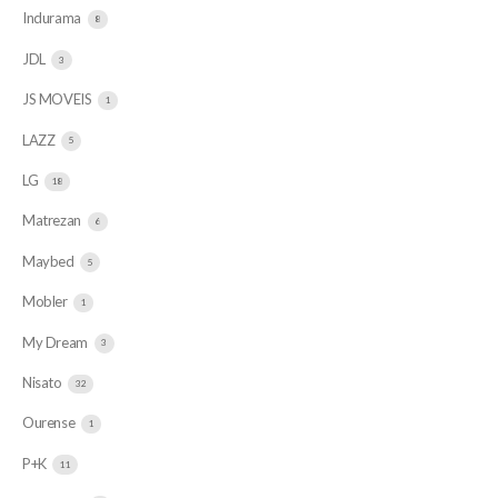
Indurama
8
JDL
3
JS MOVEIS
1
LAZZ
5
LG
18
Matrezan
6
Maybed
5
Mobler
1
My Dream
3
Nisato
32
Ourense
1
P+K
11