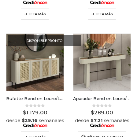
LEER MÁS
LEER MÁS
DISPONIBLE PRONTO
Bufette Bend en Louro/Luna puertas mimbre
Aparador Bend en Louro/ Luna
0
out of 5
0
out of 5
$
1,179.00
$
289.00
desde
$
29.16
semanales
desde
$
7.21
semanales