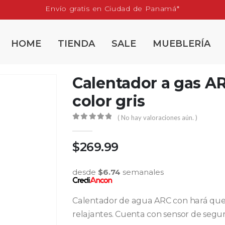
Envío gratis en Ciudad de Panamá*
HOME
TIENDA
SALE
MUEBLERÍA
Calentador a gas AR
color gris
( No hay valoraciones aún. )
0
out of 5
$
269.99
desde
$
6.74
semanales
Calentador de agua ARC con hará que 
relajantes. Cuenta con sensor de segu