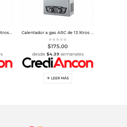
Calentador a gas ARC de 16 litros color gris
Calentador a gas ARC de 13 litros color gris
0
out of 5
$
175.00
s
desde
$
4.39
semanales
desd
LEER MÁS