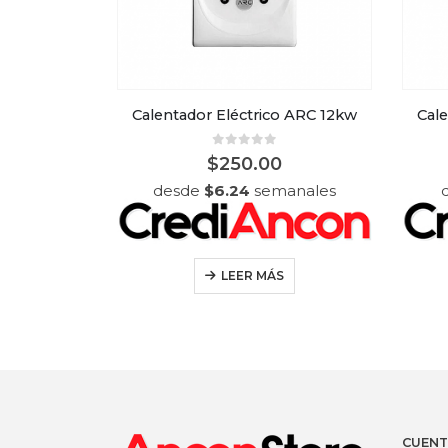
Calentador a Gas ARC de 10 litros color gris
Calentador Eléctrico ARC 12kw
Cal
5
0
out of 5
$
250.00
anales
desde
$
6.24
semanales
LEER MÁS
CUENT