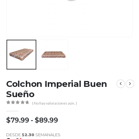
Colchon Imperial Buen
Sueño
( No hay valoraciones aún. )
0
out of 5
$
79.99
-
$
89.99
DESDE
$
2.30
SEMANALES