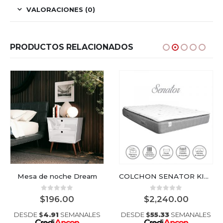
VALORACIONES (0)
PRODUCTOS RELACIONADOS
Mesa de noche Dream
COLCHON SENATOR KING
0
out of 5
0
out of 5
$
196.00
$
2,240.00
DESDE
$
4.91
SEMANALES
DESDE
$
55.33
SEMANALES