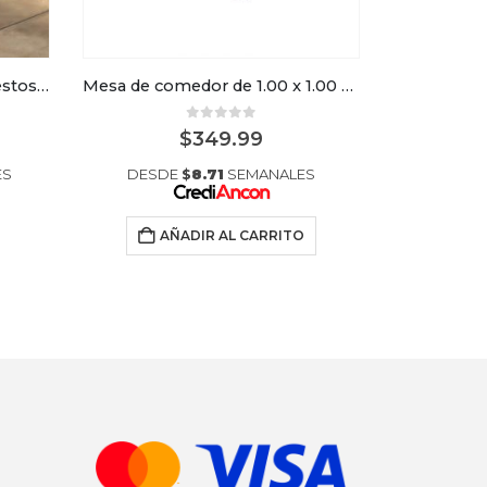
Juego de comedor de 6 puestos Londrina
Mesa de comedor de 1.00 x 1.00 color Walnut
0
out of 5
$
349.99
$
53
ES
DESDE
$
8.71
SEMANALES
DESD
AÑADIR AL CARRITO