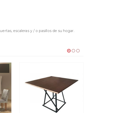
tas, escaleras y / o pasillos de su hogar.
-10%
DI