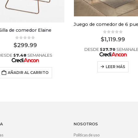
Silla de comedor Elaine
0
out of 5
$
1,119.99
0
out of 5
$
299.99
DESDE
$
27.70
SEMANAL
DESDE
$
7.48
SEMANALES
LEER MÁS
AÑADIR AL CARRITO
A
NOSOTROS
as
Políticas de uso