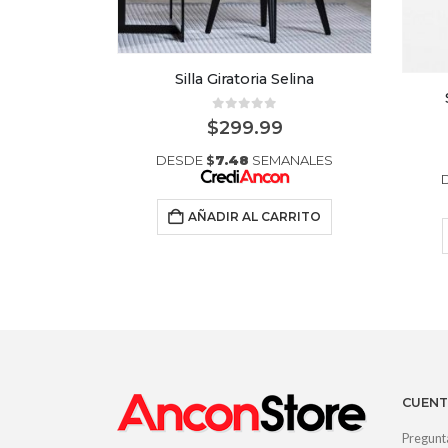
Luis XV
Silla Giratoria Selina
5
0
out of 5
5.00
$
299.99
ANALES
DESDE
$
7.48
SEMANALES
RRITO
AÑADIR AL CARRITO
CUENT
Pregunt