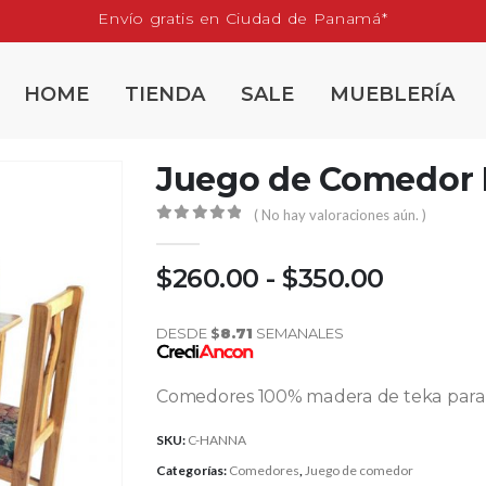
Envío gratis en Ciudad de Panamá*
HOME
TIENDA
SALE
MUEBLERÍA
Juego de Comedor
( No hay valoraciones aún. )
0
out of 5
$
260.00
-
$
350.00
DESDE
$
8.71
SEMANALES
Comedores 100% madera de teka para 
SKU:
C-HANNA
Categorías:
Comedores
,
Juego de comedor