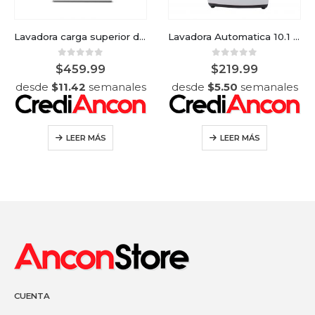
Lavadora carga superior de 17kg Whirlpool
Lavadora Automatica 10.1 kg Nisato
0
out of 5
0
out of 5
$
459.99
$
219.99
desde
$
11.42
semanales
desde
$
5.50
semanales
LEER MÁS
LEER MÁS
CUENTA