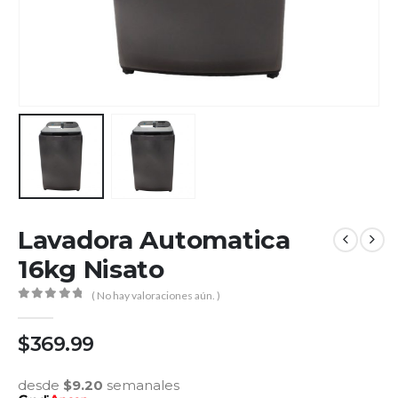
Lavadora Automatica
16kg Nisato
( No hay valoraciones aún. )
0
out of 5
$
369.99
desde
$
9.20
semanales