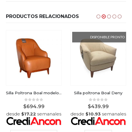
PRODUCTOS RELACIONADOS
DISPONIBLE PRONTO
Silla Poltrona Boal modelo Car
Silla poltrona Boal Deny
0
out of 5
0
out of 5
$
694.99
$
439.99
desde
$
17.22
semanales
desde
$
10.93
semanales