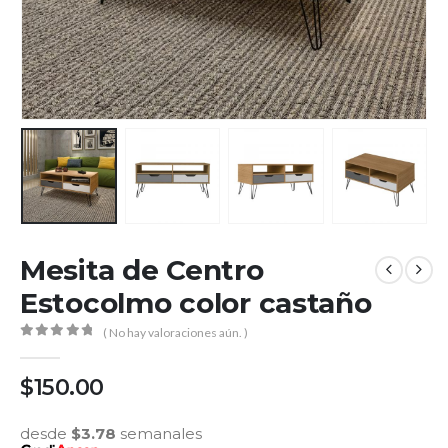
Mesita de Centro
Estocolmo color castaño
( No hay valoraciones aún. )
0
out of 5
$
150.00
desde
$
3.78
semanales