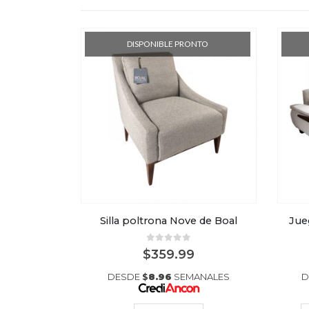
NTO
DISPONIBLE PRONTO
Juego de Sala Sicily 5 puestos (3-2)
Silla poltrona Nove de Boal
Jue
5
0
out of 5
0
$
359.99
ANALES
DESDE
$
8.96
SEMANALES
D