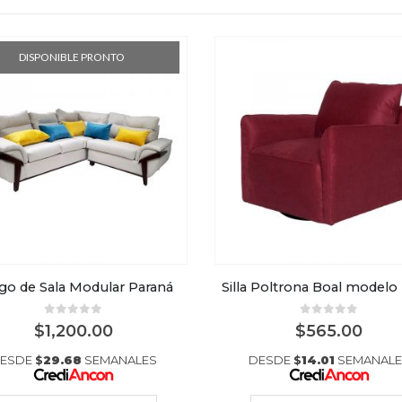
DISPONIBLE PRONTO
go de Sala Modular Paraná
Silla Poltrona Boal modelo
0
out of 5
0
out of 5
$
1,200.00
$
565.00
ESDE
$
29.68
SEMANALES
DESDE
$
14.01
SEMANALE