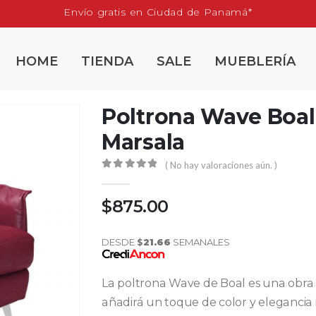
Envío gratis en Ciudad de Panamá*
HOME
TIENDA
SALE
MUEBLERÍA
Poltrona Wave Boal
Marsala
( No hay valoraciones aún. )
0
out of 5
$
875.00
DESDE
$
21.66
SEMANALES
La poltrona Wave de Boal es una obr
añadirá un toque de color y elegancia 