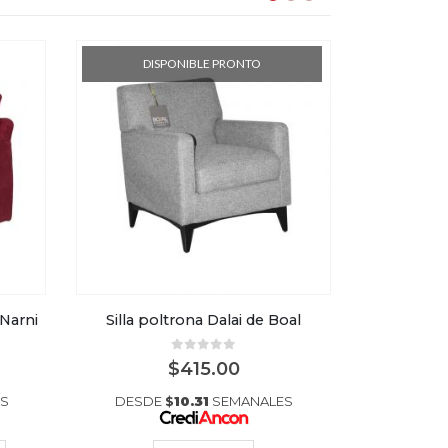
DISPONIBLE PRONTO
DI
 Narni
Silla poltrona Dalai de Boal
Silla 
0
out of 5
$
415.00
S
DESDE
$
10.31
SEMANALES
DESDE