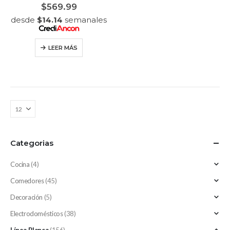
0
out of 5
$
569.99
desde
$
14.14
semanales
LEER MÁS
Categorias
Cocina
(4)
Comedores
(45)
Decoración
(5)
Electrodomésticos
(38)