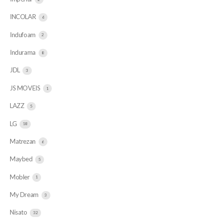
INCOLAR
6
Indufoam
2
Indurama
8
JDL
3
JS MOVEIS
1
LAZZ
5
LG
18
Matrezan
6
Maybed
5
Mobler
1
My Dream
3
Nisato
32