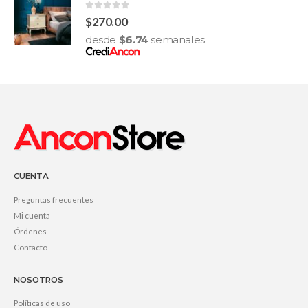
0
out of 5
$
270.00
desde
$
6.74
semanales
CUENTA
Preguntas frecuentes
Mi cuenta
Órdenes
Contacto
NOSOTROS
Políticas de uso