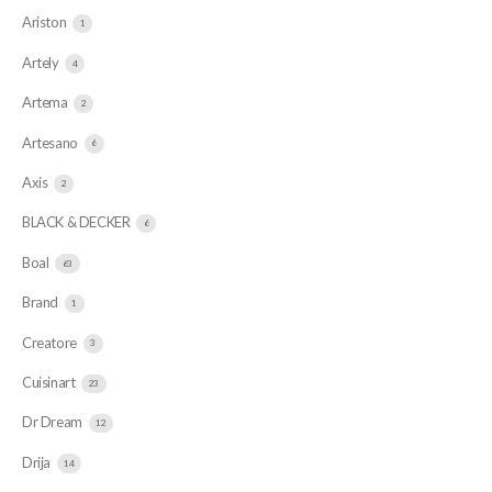
Ariston
1
Artely
4
Artema
2
Artesano
6
Axis
2
BLACK & DECKER
6
Boal
63
Brand
1
Creatore
3
Cuisinart
23
Dr Dream
12
Drija
14