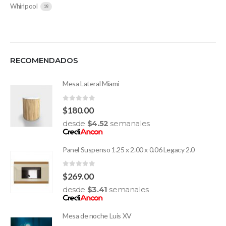
Whirlpool
18
RECOMENDADOS
Mesa Lateral Miami
0
out of 5
$
180.00
desde
$
4.52
semanales
Panel Suspenso 1.25 x 2.00 x 0.06 Legacy 2.0
0
out of 5
$
269.00
desde
$
3.41
semanales
Mesa de noche Luis XV