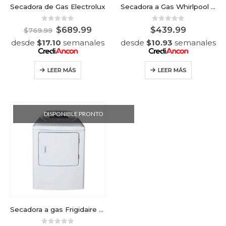
Secadora de Gas Electrolux
Secadora a Gas Whirlpool de 18kg4
0
out of 5
0
out of 5
$
689.99
$
439.99
$
769.99
desde
$
17.10
semanales
desde
$
10.93
semanales
LEER MÁS
LEER MÁS
DISPONIBLE PRONTO
Secadora a gas Frigidaire color blanco