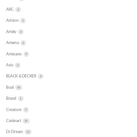
ARC
6
Ariston
1
Artely
4
Artema
2
Artesano
6
Axis
2
BLACK & DECKER
6
Boal
63
Brand
1
Creatore
3
Cuisinart
23
Dr Dream
12