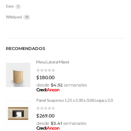
Sony
1
Whirlpool
18
RECOMENDADOS
Mesa Lateral Miami
0
out of 5
$
180.00
desde
$
4.52
semanales
Panel Suspenso 1.25 x 2.00 x 0.06 Legacy 2.0
0
out of 5
$
269.00
desde
$
3.41
semanales