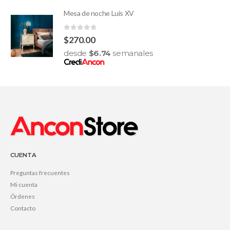
Mesa de noche Luis XV
0
out of 5
$
270.00
desde
$
6.74
semanales
CUENTA
Preguntas frecuentes
Mi cuenta
Órdenes
Contacto