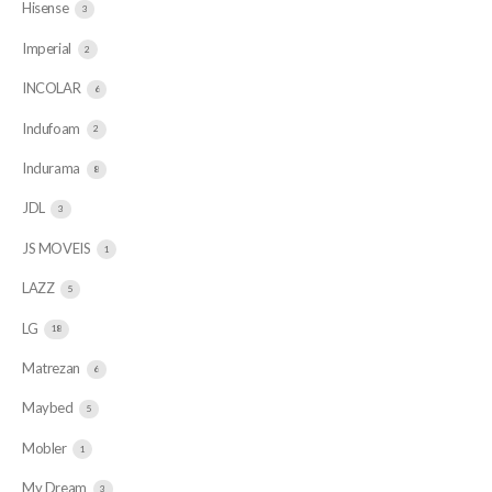
Hisense
3
Imperial
2
INCOLAR
6
Indufoam
2
Indurama
8
JDL
3
JS MOVEIS
1
LAZZ
5
LG
18
Matrezan
6
Maybed
5
Mobler
1
My Dream
3