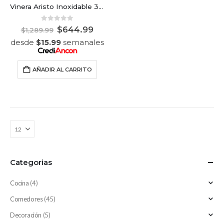
Vinera Aristo Inoxidable 36 botellas
0
out of 5
$
644.99
$
1,289.99
desde
$
15.99
semanales
AÑADIR AL CARRITO
Categorias
Cocina
(4)
Comedores
(45)
Decoración
(5)