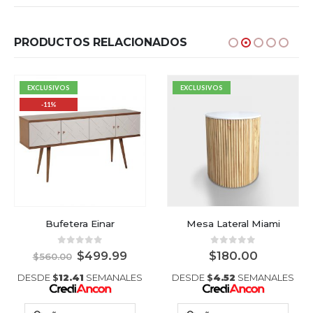
PRODUCTOS RELACIONADOS
EXCLUSIVOS
EXCLUSIVOS
-11%
Bufetera Einar
Mesa Lateral Miami
0
out of 5
0
out of 5
$
499.99
$
180.00
$
560.00
DESDE
$
12.41
SEMANALES
DESDE
$
4.52
SEMANALES